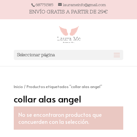
687751585
laurameinfo@gmail.com
ENVÍO GRATIS A PARTIR DE 29€
Seleccionar página
Inicio
/ Productos etiquetados “collar alas angel”
collar alas angel
No se encontraron productos que
concuerden con la selección.