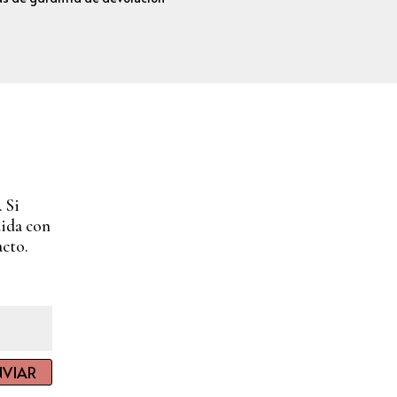
 Si
dida con
acto.
NVIAR