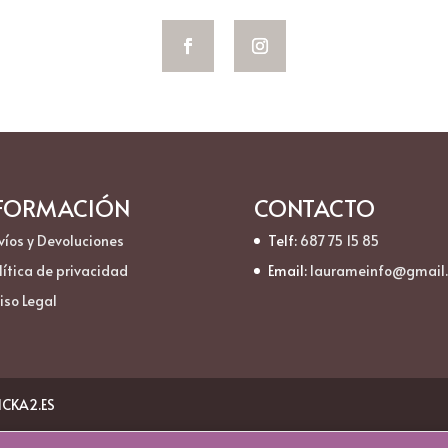
FORMACIÓN
CONTACTO
víos y Devoluciones
Telf:
687 75 15 85
lítica de privacidad
Email:
laurameinfo@gmail
iso Legal
LICKA2.ES