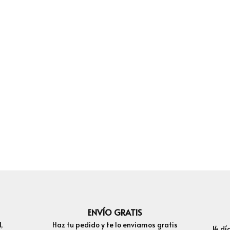
ENVÍO GRATIS
,
Haz tu pedido y te lo enviamos gratis
14 dí