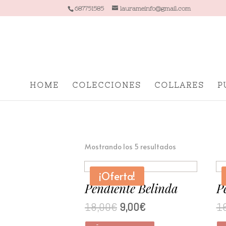
687751585
laurameinfo@gmail.com
HOME
COLECCIONES
COLLARES
P
Mostrando los 5 resultados
¡Oferta!
Pendiente Belinda
P
18,00
€
9,00
€
1