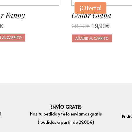
¡Oferta!
ar Fanny
Collar Giana
€
29,90
€
19,90
€
R AL CARRITO
AÑADIR AL CARRITO
ENVÍO GRATIS
,
Haz tu pedido y te lo enviamos gratis
14 dí
( pedidos a partir de 29,00€)