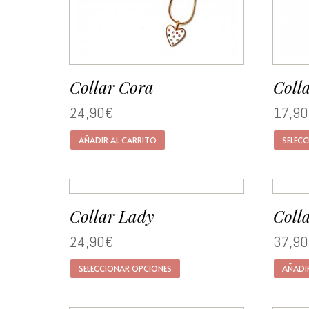
Collar Cora
Colla
24,90
€
17,90
AÑADIR AL CARRITO
SELEC
Collar Lady
Coll
24,90
€
37,90
SELECCIONAR OPCIONES
AÑADI