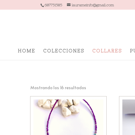
687751585
laurameinfo@gmail.com
HOME
COLECCIONES
COLLARES
P
Mostrando los 16 resultados