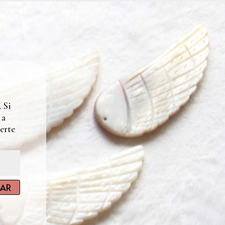
 Si
 a
erte
IAR