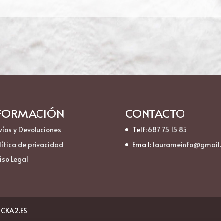
FORMACIÓN
CONTACTO
víos y Devoluciones
Telf:
687 75 15 85
lítica de privacidad
Email:
laurameinfo@gmail
iso Legal
LICKA2.ES