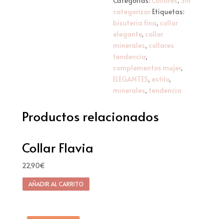
Categorías:
Collares
,
Sin
categorizar
Etiquetas:
bisuteria fina
,
collar
elegante
,
collar
minerales
,
collares
tendencia
,
complementos mujer
,
ELEGANTES
,
estilo
,
minerales
,
tendencia
Productos relacionados
Collar Flavia
22,90
€
AÑADIR AL CARRITO