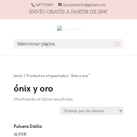
687751585
laurameinfo@gmail.com
ENVÍO GRATIS A PARTIR DE 29€
Seleccionar página
Inicio
/ Productos etiquetados “ónix y oro”
ónix y oro
Mostrando el único resultado
Pulsera Dalila
16,90
€