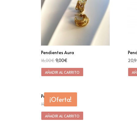
Pendientes Aura
Pend
16,00
€
9,00
€
20,9
AÑADIR AL CARRITO
AÑ
Pendientes Alina
¡Oferta!
14,90
€
9,90
€
AÑADIR AL CARRITO