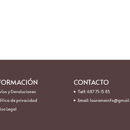
FORMACIÓN
CONTACTO
víos y Devoluciones
Telf:
687 75 15 85
lítica de privacidad
Email:
laurameinfo@gmail
iso Legal