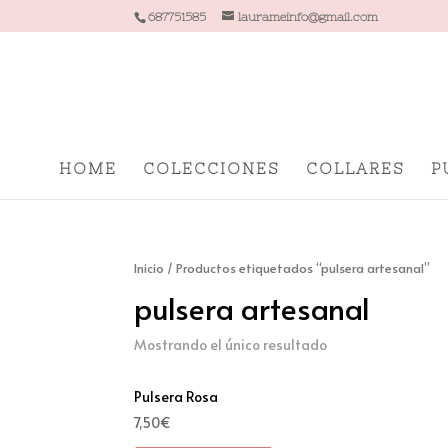
687751585
laurameinfo@gmail.com
HOME
COLECCIONES
COLLARES
P
Inicio
/ Productos etiquetados “pulsera artesanal”
pulsera artesanal
Mostrando el único resultado
Pulsera Rosa
7,50
€