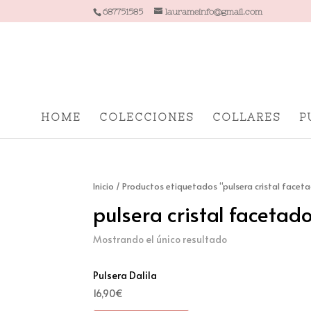
687751585
laurameinfo@gmail.com
HOME
COLECCIONES
COLLARES
P
Inicio
/ Productos etiquetados “pulsera cristal facet
pulsera cristal facetad
Mostrando el único resultado
Pulsera Dalila
16,90
€