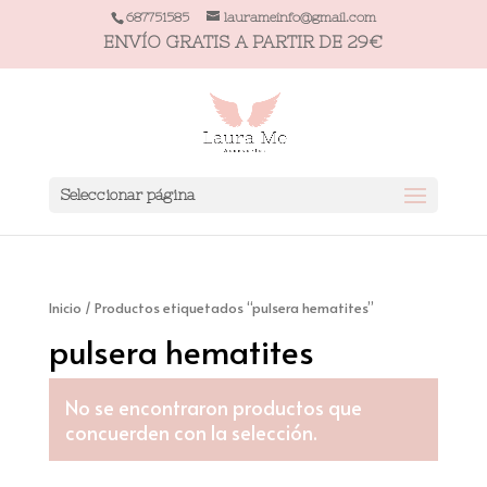
687751585
laurameinfo@gmail.com
ENVÍO GRATIS A PARTIR DE 29€
Seleccionar página
Inicio
/ Productos etiquetados “pulsera hematites”
pulsera hematites
No se encontraron productos que
concuerden con la selección.