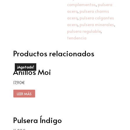
complementos
,
pulsera
acero
,
pulsera charms
acero
,
pulsera colgantes
acero
,
pulsera minerales
,
pulsera regulable
,
tendencia
Productos relacionados
¡Agotado!
Anillos Moi
17,90
€
LEER MÁS
Pulsera Índigo