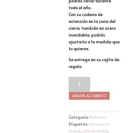
podrás llevar durante
todo el año.
Con su cadena de
extensión en la zona del
cierre, también en acero
inoxidable, podrás
ajustarla a la medida que
tu quieras.
Se entrega en su cajita de
regalo.
Pulsera
Elaia
cantidad
AÑADIR AL CARRITO
Categoría:
Pulseras
Etiquetas:
accesorios
mujer
,
colores otoño
,